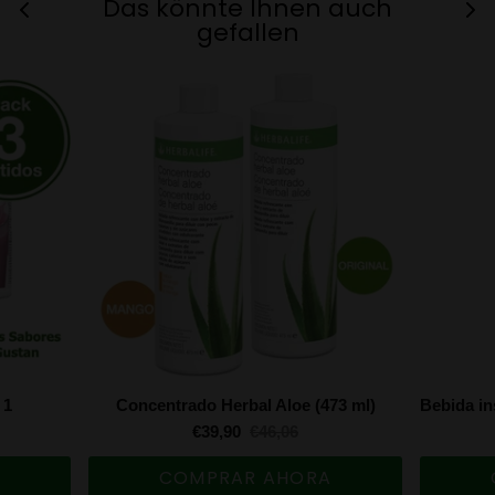
Das könnte Ihnen auch
gefallen
 1
Concentrado Herbal Aloe (473 ml)
€39,90
€46,06
A
COMPRAR AHORA