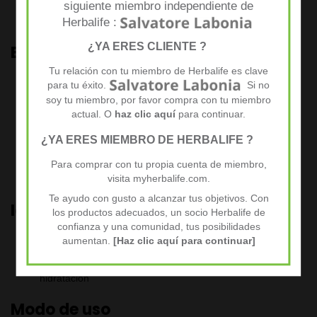
siguiente miembro independiente de
Bebida con jugo de Aloe Vera, ideal para hidratar y apoyar
la digestión
Herbalife :
¿YA ERES CLIENTE ?
Beneficios clave
Tu relación con tu miembro de Herbalife es clave
Contiene
40% de jugo de Aloe Vera
procedente de la
para tu éxito.
Si no
hoja
soy tu miembro, por favor compra con tu miembro
actual. O
haz clic aquí
para continuar.
Aporta un
sabor cítrico refrescante
¿YA ERES MIEMBRO DE HERBALIFE ?
Ayuda a alcanzar la
ingesta diaria recomendada de
líquidos (2 litros)
Para comprar con tu propia cuenta de miembro,
Solo
22 kcal por ración (15 ml)
visita myherbalife.com.
Te ayudo con gusto a alcanzar tus objetivos. Con
Ideal para personas que:
los productos adecuados, un socio Herbalife de
confianza y una comunidad, tus posibilidades
aumentan.
[Haz clic aquí para continuar]
Desean controlar su peso
Llevan un estilo de vida activo y necesitan mejorar su
hidratación
Modo de uso