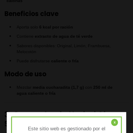
calorías
Beneficios clave
Aporta solo
6 kcal por ración
Contiene
extracto de agua de té verde
Sabores disponibles: Original, Limón, Frambuesa,
Melocotón
Puede disfrutarse
caliente o fría
Modo de uso
Mezclar
media cucharadita (1,7 g)
con
250 ml de
agua caliente o fría
3. Concentrado Herbal Aloe –
Sabor Original (473 ml)
x
Este sitio web es gestionado por el