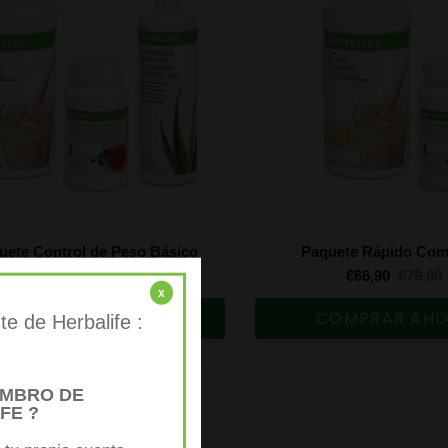
uete Control de Peso Básico
Paquete Rápido Com
€104,90
€123,00
€66,90
€79,00
x
COMPRAR AHORA
COMPRAR AH
e de Herbalife :
EMBRO DE
FE ?