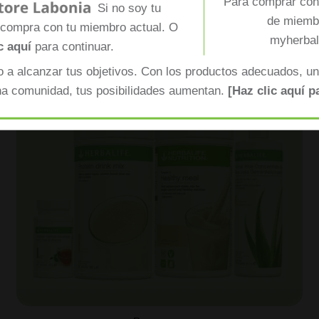
Para comprar con 
Si no soy tu
de miembr
 compra con tu miembro actual. O
myherbal
c aquí
para continuar.
 a alcanzar tus objetivos. Con los productos adecuados, un
na comunidad, tus posibilidades aumentan.
[Haz clic aquí p