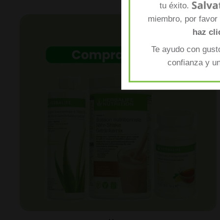
tu éxito.
miembro, por favor
haz cli
Te ayudo con gusto
confianza y u