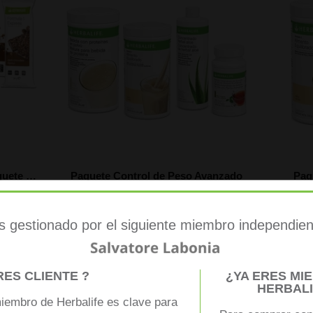
Barritas Fórmula 1 Express (Paquete 7 unidades)
Paquete Control de Peso Avanzado
Paq
€156,90
€179,00
COMPRAR AHORA
es gestionado por el siguiente miembro independient
RES CLIENTE ?
¿YA ERES MI
HERBALI
Colecciones Populares
miembro de Herbalife es clave para