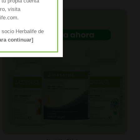
tu propia cuenta
o, visita
ife.com.
 socio Herbalife de
ara continuar]