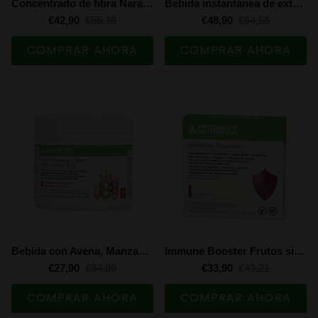
Concentrado de fibra Naranja y Bayas de Goji 500 ml
Bebida instantánea de extracto de té con plantas aromáticas - Mango y Pitaya 102 g
€42,90
€55,16
€48,90
€64,56
COMPRAR AHORA
COMPRAR AHORA
Bebida con Avena, Manzana y Fibra (204 g)
Immune Booster Frutos silvestres (21 sobres)
€27,90
€34,90
€33,90
€43,21
COMPRAR AHORA
COMPRAR AHORA