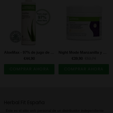
AloeMax - 97% de jugo de aloe vera y no contiene colorantes, edulcorantes ni aromas. (473 ml)
Night Mode Manzanilla y Melocotón (180 g)
€44,90
€39,90
€53,74
COMPRAR AHORA
COMPRAR AHORA
Herbal Fit España
Este es el sitio web personal de un distribuidor independiente