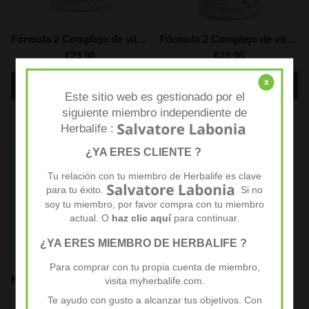
Fórmula 2 Complejo de vitaminas y minerales para hombre (60 tabletas)
Fórmula 2 Complejo de vitaminas y minerales para mujer (60 tabletas)
€23,90
€23,90
COMPRAR AHORA
COMPRAR AHORA
x
Este sitio web es gestionado por el
siguiente miembro independiente de
Herbalife :
¿YA ERES CLIENTE ?
Tu relación con tu miembro de Herbalife es clave
para tu éxito.
Si no
soy tu miembro, por favor compra con tu miembro
actual. O
haz clic aquí
para continuar.
¿YA ERES MIEMBRO DE HERBALIFE ?
Para comprar con tu propia cuenta de miembro,
Fórmula 3 Polvo de Proteínas Personalizado (240 g)
Herbalifeline® Max (30 cápsulas)
visita myherbalife.com.
€36,90
€43,15
€28,90
€35,66
Te ayudo con gusto a alcanzar tus objetivos. Con