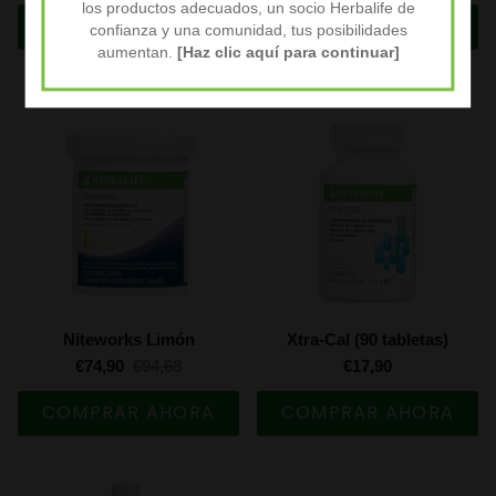
los productos adecuados, un socio Herbalife de
COMPRAR AHORA
COMPRAR AHORA
confianza y una comunidad, tus posibilidades
aumentan.
[Haz clic aquí para continuar]
Niteworks Limón
Xtra-Cal (90 tabletas)
€74,90
€94,68
€17,90
COMPRAR AHORA
COMPRAR AHORA