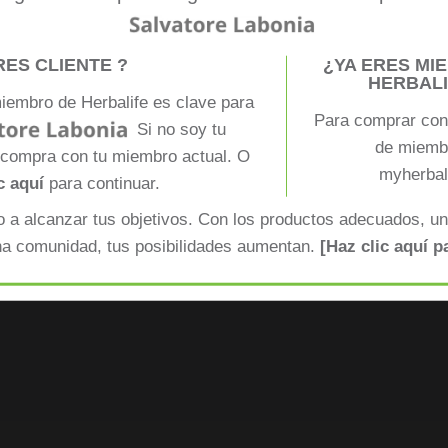
RES CLIENTE ?
¿YA ERES MI
HERBALI
miembro de Herbalife es clave para
Para comprar con 
Si no soy tu
de miembr
 compra con tu miembro actual. O
myherbal
c aquí
para continuar.
n confianza desde
"La entrega llegó en s
imaginaba."
 a alcanzar tus objetivos. Con los productos adecuados, un
na comunidad, tus posibilidades aumentan.
[Haz clic aquí p
— Carlos, cliente desde di