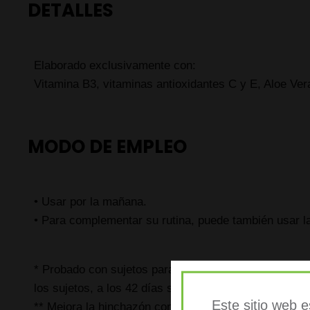
DETALLES
Elaborado exclusivamente con:
Vitamina B3, vitaminas antioxidantes C y E, Aloe Ver
MODO DE EMPLEO
• Usar por la mañana.
• Para complementar su rutina, puede también usar l
* Probado con sujetos para comprobar la firmeza y e
los sujetos, a los 42 días se apreciaba una mejora en l
Este sitio web 
** Mejora la hinchazón con un media del 45% después