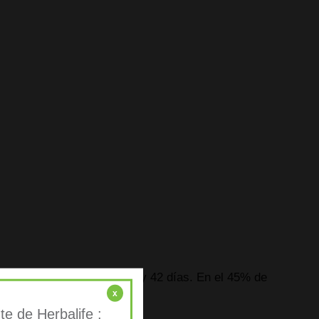
al en intervalos de siete y 42 días. En el 45% de
x
e de Herbalife :