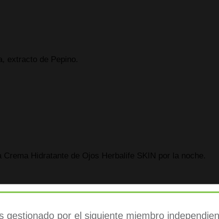
a, extracto de Pepino.
a Crema Hidratante de Ojos Herbalife SKIN por la noche.
lasticidad medidas con un sistema avanzado de medición visu
a firmeza/elasticidad de la piel situada bajo el ojo.
es gestionado por el siguiente miembro independient
 de 7 días mediante medición visual.