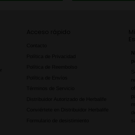
Acceso rápido
M
E
Contacto
N
Política de Privacidad
p
Política de Reembolso
r
S
Política de Envíos
n
o
Términos de Servicio
p
Distribuidor Autorizado de Herbalife
m
Conviértete en Distribuidor Herbalife
d
Formulario de desistimiento
s