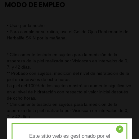
MODO DE EMPLEO
• Usar por la noche.
• Para completar su rutina, use el Gel de Ojos Reafirmante de
Herbalife SKIN por la mañana.
* Clínicamente testado en sujetos para la medición de la
aspereza de la piel realizada por Visioscan en intervalos de 0,
7, y 42 días.
** Probado con sujetos; medición del nivel de hidratación de la
piel en intervalos de ocho horas.
La piel del 100% de los sujetos mostró un aumento significativo
en el nivel de hidratación con respecto al valor inicial después
de ocho horas.
* Clínicamente testado en sujetos para la medición de la
aspereza de la piel realizada por Visioscan en intervalos de 0,
7, y 42 días.
** Probado con sujetos; medición del nivel de hidratación de la
piel en intervalos de ocho horasLa piel del 100% de los sujetos
x
mostró un aumento significativo en el nivel de hidratación con
Este sitio web es gestionado por el