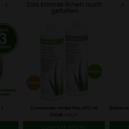
Das könnte Ihnen auch
gefallen
 1
Concentrado Herbal Aloe (473 ml)
€39,90
€46,06
A
COMPRAR AHORA