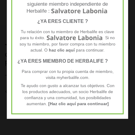
respecto al valor inicial después de ocho horas.
siguiente miembro independiente de
Herbalife :
¿YA ERES CLIENTE ?
Tu relación con tu miembro de Herbalife es clave
para tu éxito.
Si no
soy tu miembro, por favor compra con tu miembro
"El pago fue sencillo y seguro. Me sentí
"
actual. O
haz clic aquí
para continuar.
con confianza desde mi primer
m
pedido."
¿YA ERES MIEMBRO DE HERBALIFE ?
— 
Para comprar con tu propia cuenta de miembro,
— María, cliente desde enero de 2024
visita myherbalife.com.
Te ayudo con gusto a alcanzar tus objetivos. Con
los productos adecuados, un socio Herbalife de
confianza y una comunidad, tus posibilidades
aumentan.
[Haz clic aquí para continuar]